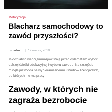
Motoryzacja
Blacharz samochodowy to
zawód przyszłości?
by
admin
19 marca, 2019
Młodzi absolwenci gimnazjów stają przed dylematem wyboru
dalszej ścieżki edukacyjnej i wyboru zawodu. Na szczęście
minęła już moda na wybieranie liceum i studiów licencjackich,
po których nie ma pracy.
Zawody, w których nie
zagraża bezrobocie