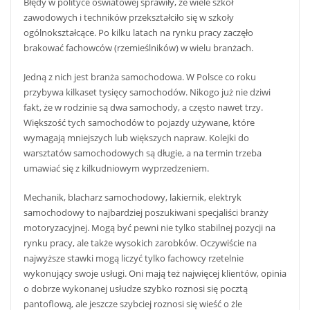
Błędy w polityce oświatowej sprawiły, że wiele szkół
zawodowych i techników przekształciło się w szkoły
ogólnokształcące. Po kilku latach na rynku pracy zaczęło
brakować fachowców (rzemieślników) w wielu branżach.
Jedną z nich jest branża samochodowa. W Polsce co roku
przybywa kilkaset tysięcy samochodów. Nikogo już nie dziwi
fakt, że w rodzinie są dwa samochody, a często nawet trzy.
Większość tych samochodów to pojazdy używane, które
wymagają mniejszych lub większych napraw. Kolejki do
warsztatów samochodowych są długie, a na termin trzeba
umawiać się z kilkudniowym wyprzedzeniem.
Mechanik, blacharz samochodowy, lakiernik, elektryk
samochodowy to najbardziej poszukiwani specjaliści branży
motoryzacyjnej. Mogą być pewni nie tylko stabilnej pozycji na
rynku pracy, ale także wysokich zarobków. Oczywiście na
najwyższe stawki mogą liczyć tylko fachowcy rzetelnie
wykonujący swoje usługi. Oni mają też najwięcej klientów, opinia
o dobrze wykonanej usłudze szybko roznosi się pocztą
pantoflową, ale jeszcze szybciej roznosi się wieść o żle