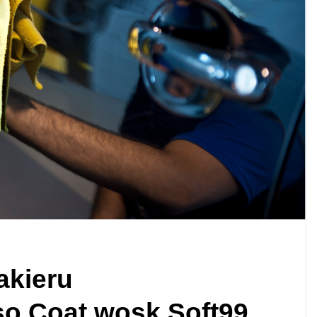
akieru
o Coat wosk Soft99