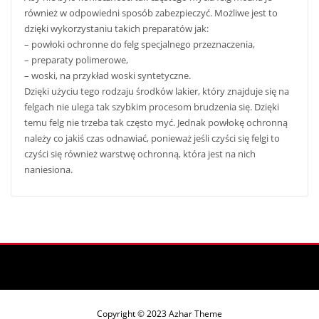
również w odpowiedni sposób zabezpieczyć. Możliwe jest to
dzięki wykorzystaniu takich preparatów jak:
– powłoki ochronne do felg specjalnego przeznaczenia,
– preparaty polimerowe,
– woski, na przykład woski syntetyczne.
Dzięki użyciu tego rodzaju środków lakier, który znajduje się na
felgach nie ulega tak szybkim procesom brudzenia się. Dzięki
temu felg nie trzeba tak często myć. Jednak powłokę ochronną
należy co jakiś czas odnawiać, ponieważ jeśli czyści się felgi to
czyści się również warstwę ochronną, która jest na nich
naniesiona.
Copyright © 2023 Azhar Theme