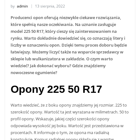
by
admin
13 sierpnia, 2022
Producenci opon oferują niezwykle ciekawe rozwiązania,
które spełnią nasze oczekiwania. Na uznanie zasługuje
model 225 50 R17, który cieszy się zainteresowaniem na
rynku. Warto dokładnie dowiedzieć się, co oznaczają litery i
liczby w oznaczeniu opon. Dzięki temu proces doboru będzie
łatwiejszy. Możemy liczyć także na wsparcie sprzedawcy w
sklepie lub wulkanizatora w zakładzie. O czym warto
wiedzieć? Jak dokonać wyboru? Gdzie znajdziemy
nowoczesne ogumienie?
Opony 225 50 R17
Warto wiedzieć, że z boku opony znajdziemy jej rozmiar. 225 to
szerokość opony. Wartość ta jest wyrażana w milimetrach. 50 to
profil opony. Wskazuje, jakiej części szerokości opony
odpowiada wysokość jej boku. Wartość jest przedstawiona w
procentach. R informuje o tym, że opona ma radialną
konstrukcję. Korpus radialnej opony składa się z warstw