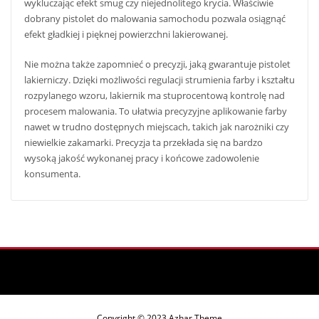
wykluczając efekt smug czy niejednolitego krycia. Właściwie
dobrany pistolet do malowania samochodu pozwala osiągnąć
efekt gładkiej i pięknej powierzchni lakierowanej.
Nie można także zapomnieć o precyzji, jaką gwarantuje pistolet
lakierniczy. Dzięki możliwości regulacji strumienia farby i kształtu
rozpylanego wzoru, lakiernik ma stuprocentową kontrolę nad
procesem malowania. To ułatwia precyzyjne aplikowanie farby
nawet w trudno dostępnych miejscach, takich jak narożniki czy
niewielkie zakamarki. Precyzja ta przekłada się na bardzo
wysoką jakość wykonanej pracy i końcowe zadowolenie
konsumenta.
Copyright © 2023 Azhar Theme