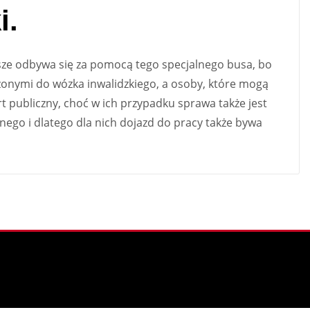
i.
ze odbywa się za pomocą tego specjalnego busa, bo
zonymi do wózka inwalidzkiego, a osoby, które mogą
t publiczny, choć w ich przypadku sprawa także jest
nego i dlatego dla nich dojazd do pracy także bywa