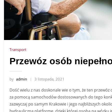
Transport
Przewóz osób niepełn
by
admin
3 listopada, 2021
Dość wielu z nas doskonale wie o tym, że ten przewó
za pomocą samochodów dostosowanych do tego konkret
zazwyczaj po samym Krakowie i jego najbliższych okoli
hydrauliczną platformę, dzięki której osoba na wózku