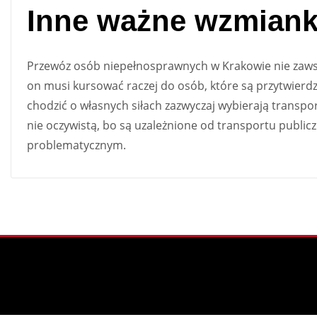
Inne ważne wzmiank
Przewóz osób niepełnosprawnych w Krakowie nie zaws
on musi kursować raczej do osób, które są przytwierd
chodzić o własnych siłach zazwyczaj wybierają transpor
nie oczywistą, bo są uzależnione od transportu publicz
problematycznym.