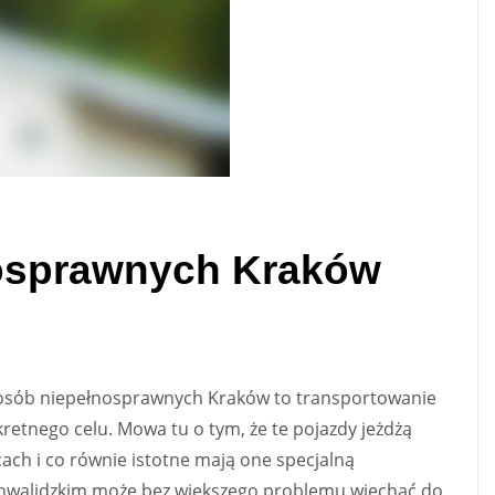
osprawnych Kraków
z osób niepełnosprawnych Kraków to transportowanie
nego celu. Mowa tu o tym, że te pojazdy jeżdżą
cach i co równie istotne mają one specjalną
 inwalidzkim może bez większego problemu wjechać do