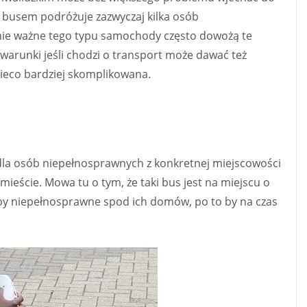
ym busem podróżuje zazwyczaj kilka osób
ównie ważne tego typu samochody często dowożą te
 warunki jeśli chodzi o transport może dawać też
nieco bardziej skomplikowana.
la osób niepełnosprawnych z konkretnej miejscowości
ście. Mowa tu o tym, że taki bus jest na miejscu o
by niepełnosprawne spod ich domów, po to by na czas