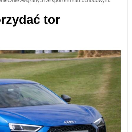
 koniecznie związanych ze sportem samochodowym.
rzydać tor