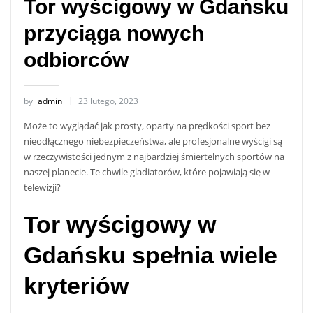
Tor wyścigowy w Gdańsku
przyciąga nowych
odbiorców
by
admin
23 lutego, 2023
Może to wyglądać jak prosty, oparty na prędkości sport bez
nieodłącznego niebezpieczeństwa, ale profesjonalne wyścigi są
w rzeczywistości jednym z najbardziej śmiertelnych sportów na
naszej planecie. Te chwile gladiatorów, które pojawiają się w
telewizji?
Tor wyścigowy w
Gdańsku spełnia wiele
kryteriów