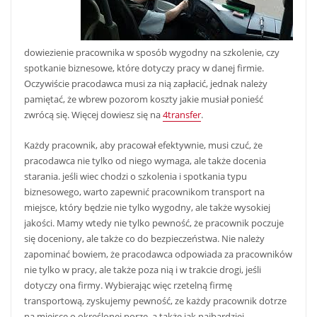
dowiezienie pracownika w sposób wygodny na szkolenie, czy
spotkanie biznesowe, które dotyczy pracy w danej firmie.
Oczywiście pracodawca musi za nią zapłacić, jednak należy
pamiętać, że wbrew pozorom koszty jakie musiał ponieść
zwrócą się. Więcej dowiesz się na
4transfer
.
Każdy pracownik, aby pracował efektywnie, musi czuć, że
pracodawca nie tylko od niego wymaga, ale także docenia
starania. jeśli wiec chodzi o szkolenia i spotkania typu
biznesowego, warto zapewnić pracownikom transport na
miejsce, który będzie nie tylko wygodny, ale także wysokiej
jakości. Mamy wtedy nie tylko pewność, że pracownik poczuje
się doceniony, ale także co do bezpieczeństwa. Nie należy
zapominać bowiem, że pracodawca odpowiada za pracowników
nie tylko w pracy, ale także poza nią i w trakcie drogi, jeśli
dotyczy ona firmy. Wybierając więc rzetelną firmę
transportową, zyskujemy pewność, ze każdy pracownik dotrze
na miejsce o określonej porze, a także jak najbardziej