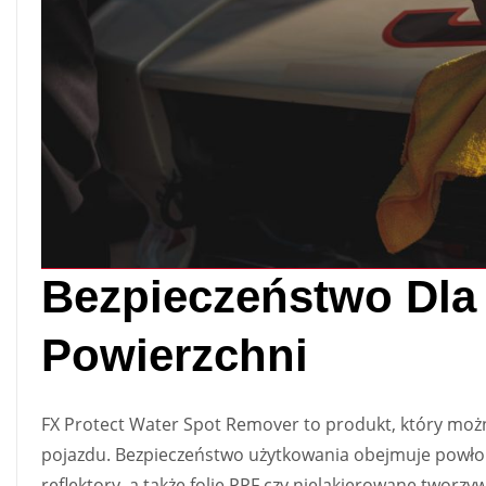
Bezpieczeństwo Dla
Powierzchni
FX Protect Water Spot Remover to produkt, który moż
pojazdu. Bezpieczeństwo użytkowania obejmuje powło
reflektory, a także folie PPF czy nielakierowane tworz