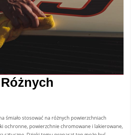
 Różnych
na śmiało stosować na różnych powierzchniach
ki ochronne, powierzchnie chromowane i lakierowane,
ywa sztuczne. Dzięki temu preparat ten może być