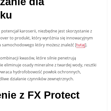
zanie dla
sku
 potencjał karoserii, niezbędne jest skorzystanie z
ver to produkt, który wyróżnia się innowacyjnym
u samochodowego który możesz znaleźć [
tutaj
].
kombinacji kwasów, które silnie penetrują
ie eliminuje osady mineralne z twardej wody, resztki
rzywraca hydrofobowość powłok ochronnych,
odliwe działanie czynników zewnętrznych.
nie z FX Protect