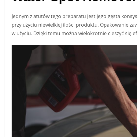
Jednym z atutów tego preparatu jest jego gęsta konsys
przy użyciu niewielkiej ilości produktu. Opakowanie z
w użyciu. Dzięki temu można wielokrotnie cieszyć się ef