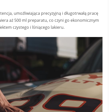
tencja, umożliwiająca precyzyjną i długotrwałą pracę
awiera aż 500 ml preparatu, co czyni go ekonomicznym
ektem czystego i lśniącego lakieru.