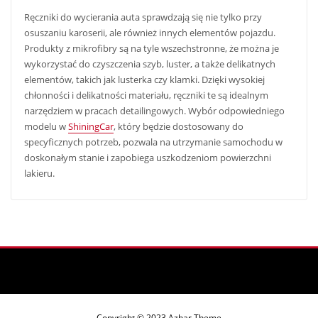
Ręczniki do wycierania auta sprawdzają się nie tylko przy
osuszaniu karoserii, ale również innych elementów pojazdu.
Produkty z mikrofibry są na tyle wszechstronne, że można je
wykorzystać do czyszczenia szyb, luster, a także delikatnych
elementów, takich jak lusterka czy klamki. Dzięki wysokiej
chłonności i delikatności materiału, ręczniki te są idealnym
narzędziem w pracach detailingowych. Wybór odpowiedniego
modelu w
ShiningCar
, który będzie dostosowany do
specyficznych potrzeb, pozwala na utrzymanie samochodu w
doskonałym stanie i zapobiega uszkodzeniom powierzchni
lakieru.
Copyright © 2023 Azhar Theme